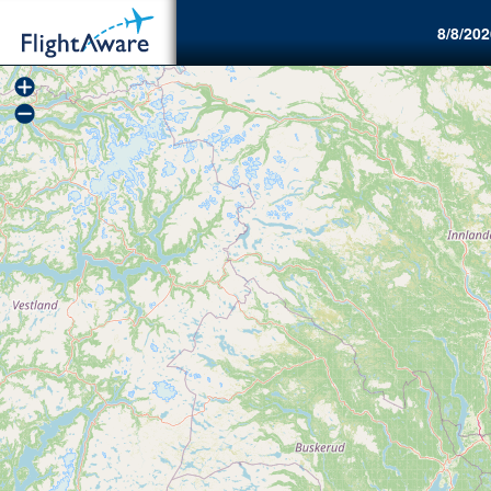
8/8/202
+
−