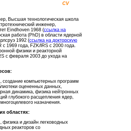
CV
ер, Высшая технологическая школа
ктротехнический инженер,
тет
Eindhoven
1968 (
ссылка на
ская работа (
PhD
) в области ядерной
рлсруэ 1992 (
ссылка на докторскую
 с 1969 года, FZK/IRS с 2000 года.
ронной физики и реакторной
RS с февраля 2003 до ухода на
есов:
, создание компьютерных программ
блиотеки оцененных данных,
орная динамика, физика нейтронных
ций глубокого расщепления ядер,
многоцелевого назначения.
х областях:
,
физика и дизайн легководных
дных реакторов со