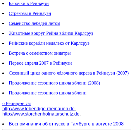
Бабочки в Рейнауэн
Стрекозы в Рейнауэн
Семейство лебедей летом
Животные вокруг Рейна вблизи Карлсруэ
Рейнские корабли недалеко от Карлсруэ
Встреча с семейством ондатры
Первое апреля 2007 в Рейнауэн
Сезонный цикл одного яблочного дерева в Рейнауэн (2007)
Продолжение сезонного цикла яблони (2008)
Продолжение сезонного цикла яблони
о Рейнауэн см
http://www.lebendige-rheinauen.de
,
http://www.storchenhofnaturschutz.de
.
Воспоминания об отпуске в Гамбурге в августе 2008