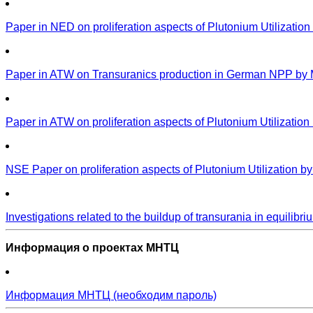
Paper in NED on proliferation aspects of Plutonium Utilizati
Paper in ATW on Transuranics production in German NPP by 
Paper in ATW on proliferation aspects of Plutonium Utilizati
NSE Paper on proliferation aspects of Plutonium Utilization b
Investigations related to the buildup of transurania in equil
Информация о проектах МНТЦ
Информация МНТЦ (необходим пароль)