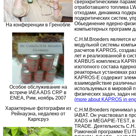
сверхкритическими параме
отработавшего топлива
L
отходами, динамика подкри
подкритических систем, у
Обьединение ядерно-физи
На
конференции
в
Гренобле
компьютерных программ дл
C.H.M.Broeders является к
модульной системы компь
расчетов KAPROS, создава
лет и реализованной в сис
KARBUS комплекса KAPROS
изотопного состава ядерно
реакторных установках ра
KAPROS-E содержит элеме
взаимодействие различны
Особое
o
бслуживание на
используемых в мировой п
встрече
IAEA
ADS
CRP
в
физических задач, задач н
ENEA
, Рим, ноябрь 2007
(more about KAPROS in eng
Характерные фотографии из
C.H.M.Broeders принимал 
Рейнауэна, недалеко от
IABAT.
Он участвовал в п
Карлсруэ
XADS
и
MEGAPIE
-
TEST
, 
TRADE
. Деятельность
C
.
H
.
Рамочной программе
EU
П