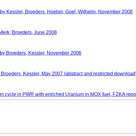
on by Kessler, Broeders, Hoebel, Goel, Wilhelm, November 2008
Merk, Broeders, June 2008
on by Broeders, Kessler, November 2006
y Broeders, Kessler, May 2007 (abstract and restricted download
ibrium cycle in PWR with enriched Uranium in MOX fuel, FZKA rep