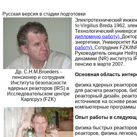
Русская версия в стадии подготовки
Электротехнический инжен
St
-
Virgilius Breda
1962, эле
Технологический универси
дипломную работу).
Доктор
энергетики, Университет Ка
работу).
Сотрудник FZK/INR
Руководитель секции Нейт
динамики (NR) института I
пенсию в марте 2007.
Др.
C
.
H
.
M
.
Broeders
-
Основная область интер
пенсионер и сотрудник
Института безопасности
физика ядерных реакторов
ядерных реакторов (
IRS
) в
для расчета реакторов, би
Исследовательском центре
реакторный дизайн, реакт
Карлсруэ (
FZK
)
источников на основе реак
компьютерные программы 
Опыт работы в следующи
физика быстрых реакторов
реакторов, физика легково