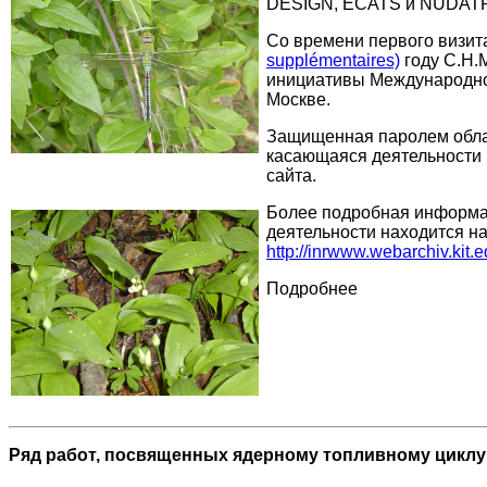
DESIGN
,
ECATS
и
NUDAT
Со времени первого визит
supplémentaires)
году
C
.
H
.
инициативы Международног
Москве.
Защищенная паролем обла
касающаяся деятельности 
сайта.
Более подробная информа
деятельности находится н
http://inrwww.webarchiv.kit.
Подробнее
Ряд работ, посвященных ядерному топливному циклу