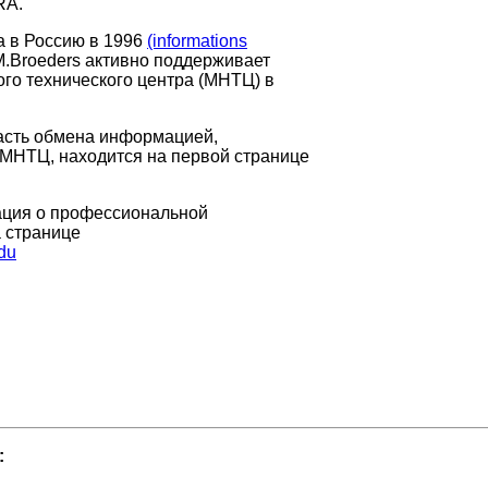
RA
.
а в Россию в 1996
(informations
M
.
Broeders
активно поддерживает
о технического центра (МНТЦ) в
сть обмена информацией,
МНТЦ, находится на первой странице
ция о профессиональной
а странице
edu
: