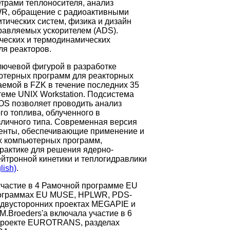
трами теплоносителя, анализ
WR
, обращение с радиоактивными
тических систем, физика и дизайн
правляемых ускорителем (
ADS
).
ческих и термодинамических
я реакторов.
лючевой фигурой в разработке
ютерных программ для реакторных
емой в FZK в течение последних 35
теме UNIX Workstation. Подсистема
 позволяет проводить анализ
го топлива, облученного в
зличного типа. Современная версия
нты, обеспечивающие применение и
х компьютерных программ,
рактике для решения ядерно-
ейтронной кинетики и теплогидравлики
lish)
.
участие в 4 Рамочной программе EU
рограммах
EU
MUSE
,
HPLWR
,
PDS
-
в двусторонних проектах
MEGAPIE
и
M
.
Broeders
'
a
включала участие в 6
роекте
EUROTRANS
, разделах