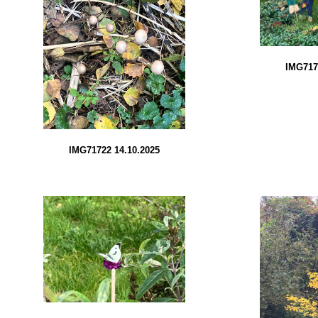
IMG717
IMG71722 14.10.2025